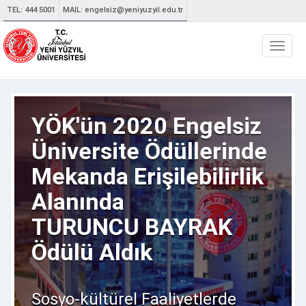
Lütfen
TEL: 444 5001
MAIL:
engelsiz@yeniyuzyil.edu.tr
dikkat:
Bu
Toggl
web
naviga
sitesi
bir
erişilebilirlik
sistemi
içerir.
YÖK'ün 2020 Engelsiz
Üniversite Ödüllerinde
Mekanda Erişilebilirlik
Alanında
TURUNCU BAYRAK
Ödülü Aldık
Sosyo-kültürel Faaliyetlerde