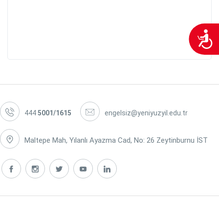
Ul
444
5001/1615
engelsiz@yeniyuzyil.edu.tr
Maltepe Mah, Yılanlı Ayazma Cad, No: 26 Zeytinburnu İST